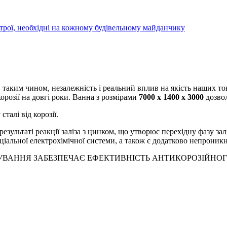
трої, необхідні на кожному будівельному майданчику
аким чином, незалежність і реальний вплив на якість наших това
орозії на довгі роки. Ванна з розмірами
7000 x 1400 x 3000
дозвол
талі від корозії.
езультаті реакції заліза з цинком, що утворює перехідну фазу зал
ціальної електрохімічної системи, а також є додатково непроник
ВАННЯ ЗАБЕЗПЕЧАЄ ЕФЕКТИВНІСТЬ АНТИКОРОЗІЙНОГ