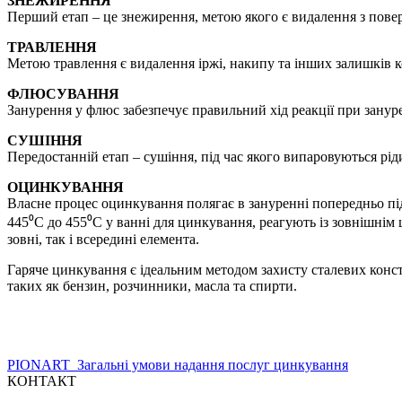
ЗНЕЖИРЕННЯ
Перший етап – це знежирення, метою якого є видалення з поверхн
ТРАВЛЕННЯ
Метою травлення є видалення іржі, накипу та інших залишків к
ФЛЮСУВАННЯ
Занурення у флюс забезпечує правильний хід реакції при занур
СУШІННЯ
Передостанній етап – сушіння, під час якого випаровуються рід
ОЦИНКУВАННЯ
Власне процес оцинкування полягає в зануренні попередньо пі
445⁰C до 455⁰C у ванні для цинкування, реагують із зовнішні
зовні, так і всередині елемента.
Гаряче цинкування є ідеальним методом захисту сталевих конс
таких як бензин, розчинники, масла та спирти.
PIONART_Загальні умови надання послуг цинкування
КОНТАКТ