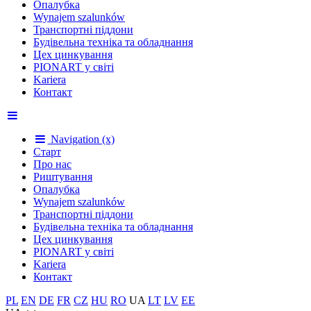
Опалубка
Wynajem szalunków
Транспортні піддони
Будівельна техніка та обладнання
Цех цинкування
PIONART у світі
Kariera
Контакт
Navigation (x)
Старт
Про нас
Риштування
Опалубка
Wynajem szalunków
Транспортні піддони
Будівельна техніка та обладнання
Цех цинкування
PIONART у світі
Kariera
Контакт
PL
EN
DE
FR
CZ
HU
RO
UA
LT
LV
EE