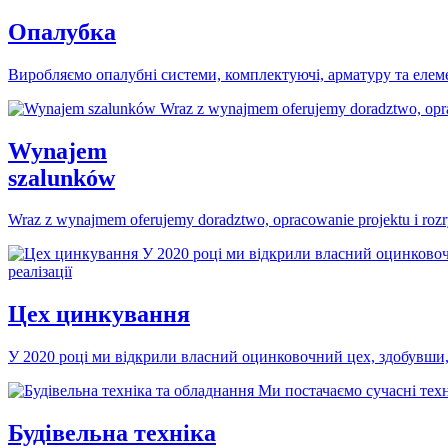
Опалубка
Виробляємо опалубні системи, комплектуючі, арматуру та елеме
Wynajem
szalunków
Wraz z wynajmem oferujemy doradztwo, opracowanie projektu i rozr
Цех цинкування
У 2020 році ми відкрили власний оцинковочний цех, здобувши, т
Будівельна техніка