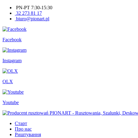
PN-PT 7:30-15:30
32 273 81 17
biuro@pionart.pl
Facebook
Instagram
OLX
Youtube
Старт
Про нас
Риштування