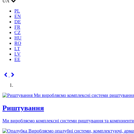
UA
PL
EN
DE
FR
CZ
HU
RO
LT
LV
EE
Риштування
Ми виробляємо комплексні системи риштування та компоненти 