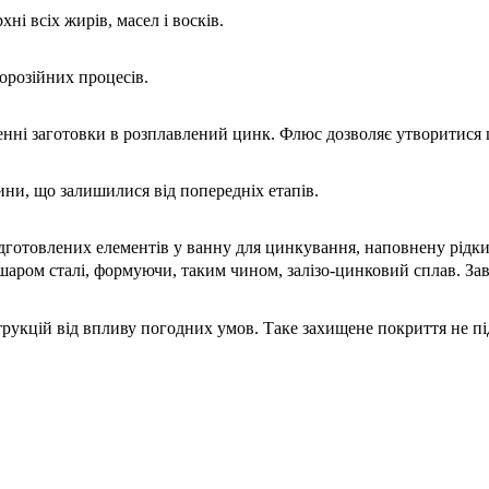
і всіх жирів, масел і восків.
орозійних процесів.
енні заготовки в розплавлений цинк. Флюс дозволяє утворитися 
ини, що залишилися від попередніх етапів.
дготовлених елементів у ванну для цинкування, наповнену рідки
м шаром сталі, формуючи, таким чином, залізо-цинковий сплав. 
трукцій від впливу погодних умов. Таке захищене покриття не п